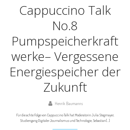
Cappuccino Talk
No.8
Pumpspeicherkraft
werke– Vergessene
Energiespeicher der
Zukunft
Henrik Baumanns
Für die achte Folge von Cappuccino Talk hat Moderatorin Julia Stegmayer,
Studiengang Digitaler Journalismus und Technologie, Sebastian[…]